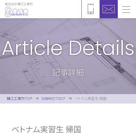
株式会社 鯖江工業所
toggl
navig
Article Details
記事詳細
鯖江工業所TOP
SABAKOブログ
ベトナム実習生 帰国
ベトナム実習生 帰国